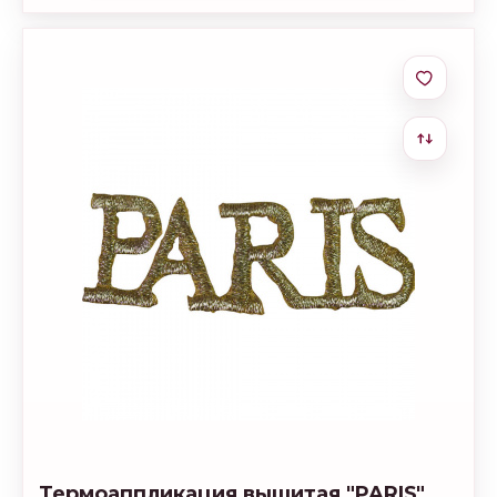
Термоаппликация вышитая "PARIS"