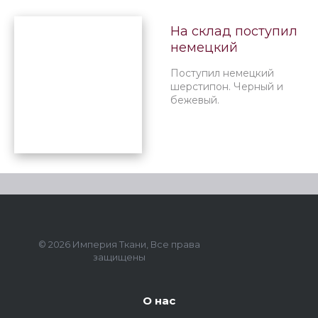
На склад поступил
немецкий
утеплитель
Поступил немецкий
Шерстипон в
шерстипон. Черный и
составе 70%
бежевый.
шерсти
© 2026 Империя Ткани, Все права
защищены
О нас