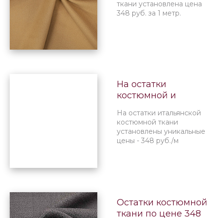
ткани установлена цена
348 руб. за 1 метр.
На остатки
костюмной и
пальтовой ткани
На остатки итальянской
установлена цена
костюмной ткани
348 руб. за метр.
установлены уникальные
цены - 348 руб./м
Остатки костюмной
ткани по цене 348