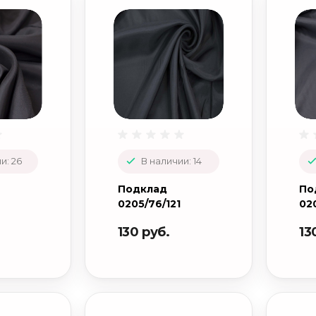
и: 26
В наличии: 14
Подклад
По
0205/76/121
020
130 руб.
13