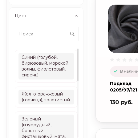
Цвет
Синий (голубой,
бирюзовый, морской
волны, фиолетовый,
В наличи
сирень)
Подклад
0205/97/121
Желто-оранжевый
(горчица), золотистый
130 руб.
Зеленый
(изумрудный,
болотный,
фисташковый, мята,