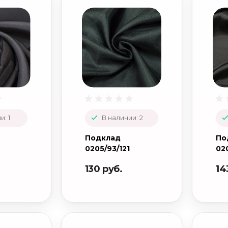
и: 1
В наличии: 2
Подклад
По
0205/93/121
02
130 руб.
14