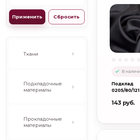
оттенки хаки)
Коричневый
(терракот)
Красно-розовый
Ткани
(бордо, фуксия,
коралл, лосось)
В наличи
Мультиколор
Подкладочные
Подклад
материалы
0205/80/121
Пастельный
143 руб.
(бежевый, персик,
жемчужный,
разбеленные тона)
Прокладочные
материалы
Черно-серый