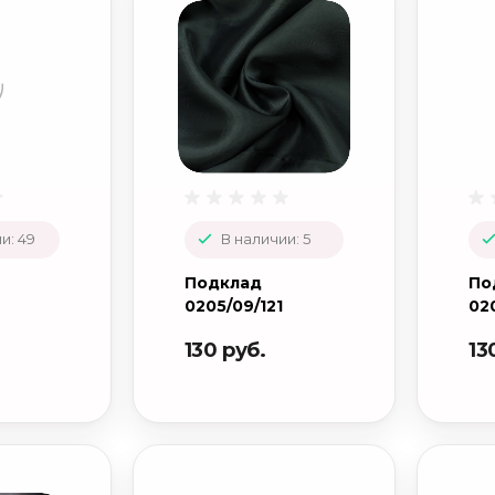
и: 49
В наличии: 5
Подклад
По
0205/09/121
020
130 руб.
13