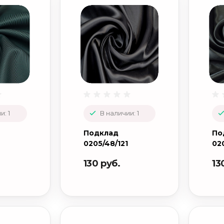
и: 1
В наличии: 1
Подклад
По
0205/48/121
020
130 руб.
13