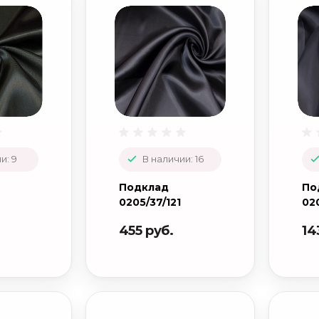
и: 9
В наличии: 16
Подклад
По
0205/37/121
02
455 руб.
14