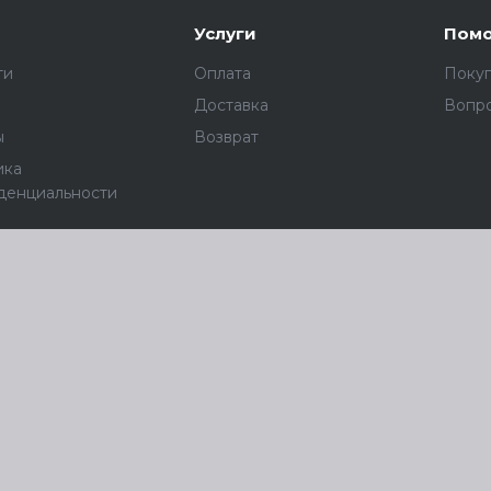
Услуги
Пом
ти
Оплата
Поку
Доставка
Вопро
ы
Возврат
ика
денциальности