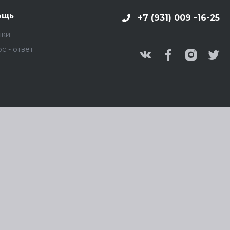
ощь
+7 (931) 009 -16-25
пки
с - ответ