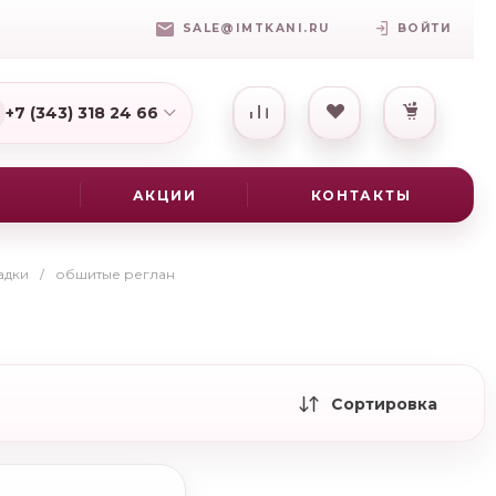
SALE@IMTKANI.RU
ВОЙТИ
+7 (343) 318 24 66
7(931) 009-16-25
АКЦИИ
КОНТАКТЫ
адки
/
обшитые реглан
Сортировка