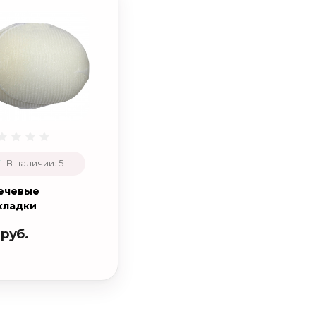
В наличии: 5
ечевые
кладки
шитые реглан
 руб.
10