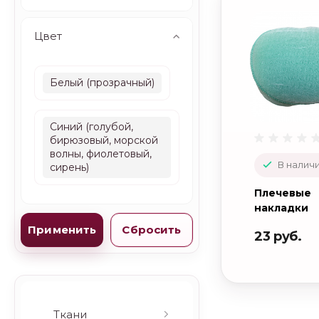
Цвет
Белый (прозрачный)
Синий (голубой,
бирюзовый, морской
волны, фиолетовый,
В наличи
сирень)
Плечeвые
накладки
обшитые р
23 руб.
РЦ13 0007
Ткани