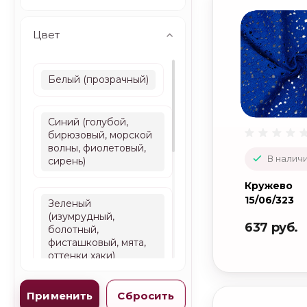
Цвет
Белый (прозрачный)
Синий (голубой,
бирюзовый, морской
волны, фиолетовый,
В наличи
сирень)
Кружево
15/06/323
Зеленый
(изумрудный,
637 руб.
болотный,
фисташковый, мята,
оттенки хаки)
Коричневый