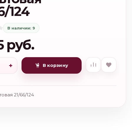
6/124
В наличии: 9
5 руб.
+
В корзину
товая 21/66/124