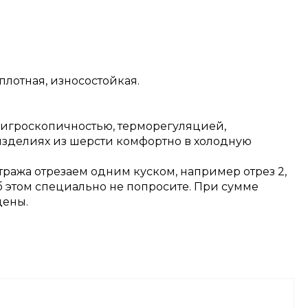
плотная, износостойкая.
 гигроскопичностью, терморегуляцией,
изделиях из шерсти комфортно в холодную
тража отрезаем одним куском, например отрез 2,
об этом специально не попросите. При сумме
цены.