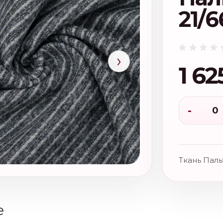
21/6
›
1 62
-
Ткань Паль
е