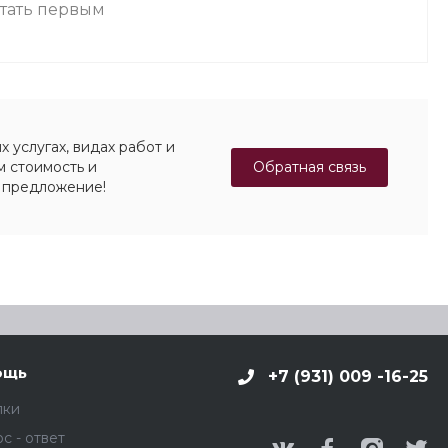
стать первым
 услугах, видах работ и
Обратная связь
м стоимость и
 предложение!
ощь
+7 (931) 009 -16-25
пки
с - ответ