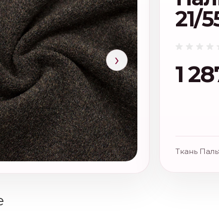
21/5
›
1 28
Ткань Паль
е