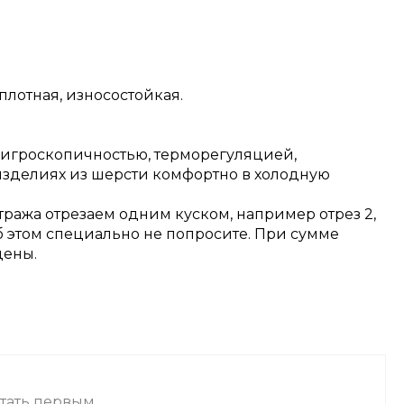
плотная, износостойкая.
 гигроскопичностью, терморегуляцией,
изделиях из шерсти комфортно в холодную
тража отрезаем одним куском, например отрез 2,
об этом специально не попросите. При сумме
цены.
стать первым