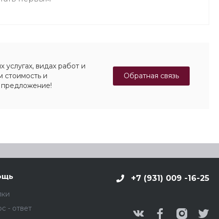
 услугах, видах работ и
Обратная связь
м стоимость и
 предложение!
ощь
+7 (931) 009 -16-25
пки
с - ответ