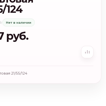
5/124
Нет в наличии
7 руб.
товая 21/55/124