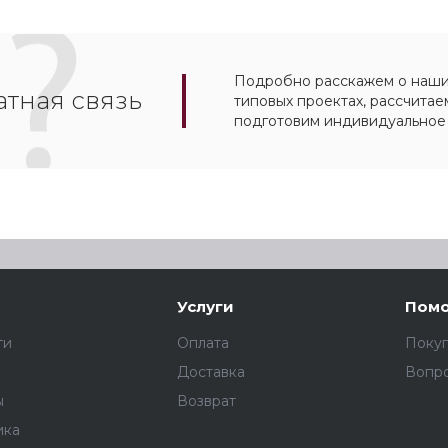
Подробно расскажем о наших
тная связь
типовых проектах, рассчитае
подготовим индивидуальное
Услуги
Пом
ти
Оплата
Поку
Доставка
Вопро
ы
Возврат
ика