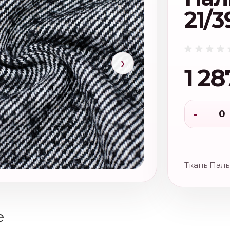
21/3
›
1 28
-
Ткань Паль
е