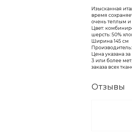
Изысканная итал
время сохраняет
очень теплым и
Цвет: комбини
шерсть: 50% хл
Ширина 145 см
Производитель:
Цена указана за
3 или более мет
заказа всех тка
Отзывы