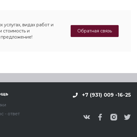
 услугах, видах работ и
Обратная связь
м стоимость и
 предложение!
ощь
+7 (931) 009 -16-25
пки
с - ответ