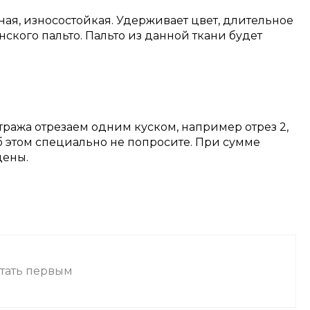
ная, износостойкая. Удерживает цвет, длительное
ского пальто. Пальто из данной ткани будет
тража отрезаем одним куском, например отрез 2,
об этом специально не попросите. При сумме
цены.
стать первым