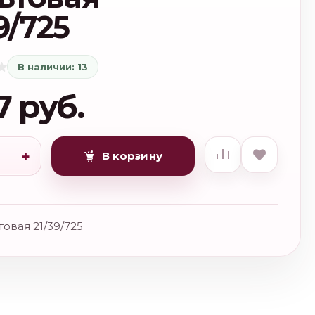
9/725
В наличии: 13
7 руб.
+
В корзину
товая 21/39/725