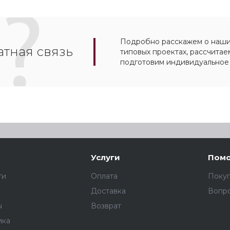
Подробно расскажем о наших
тная связь
типовых проектах, рассчитае
подготовим индивидуальное
Услуги
Пом
ти
Оплата
Поку
Доставка
Вопро
ы
Возврат
ика