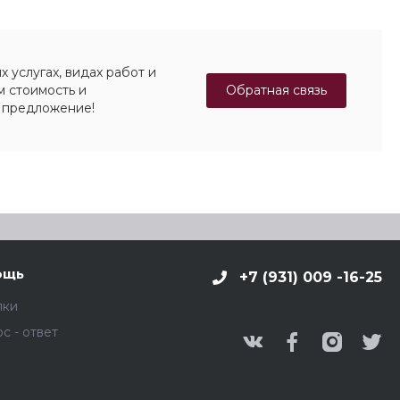
 услугах, видах работ и
Обратная связь
м стоимость и
 предложение!
ощь
+7 (931) 009 -16-25
пки
с - ответ