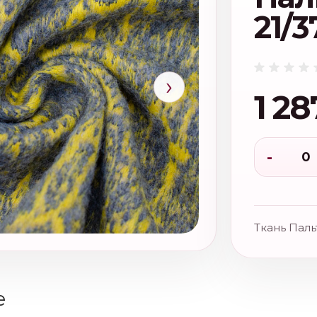
21/3
›
1 28
-
Ткань Паль
е