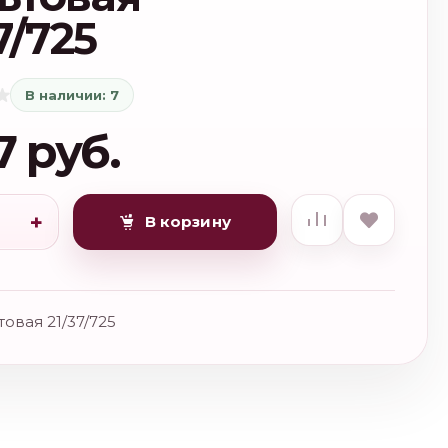
7/725
В наличии: 7
7 руб.
+
В корзину
товая 21/37/725