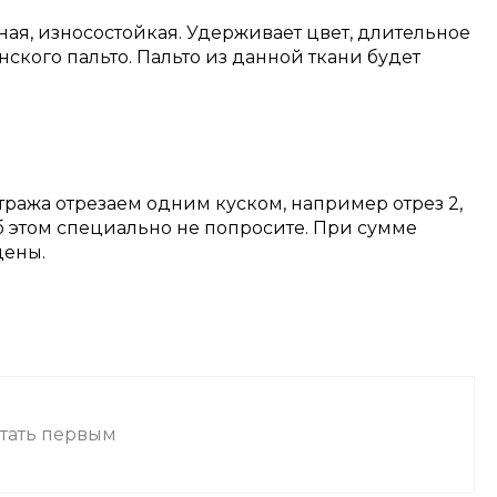
ная, износостойкая. Удерживает цвет, длительное
ского пальто. Пальто из данной ткани будет
тража отрезаем одним куском, например отрез 2,
об этом специально не попросите. При сумме
цены.
стать первым