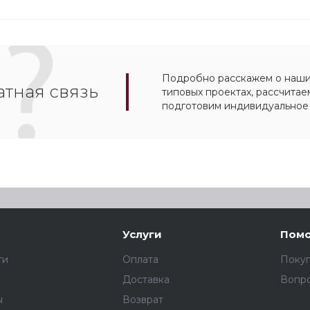
Подробно расскажем о наших
тная связь
типовых проектах, рассчитае
подготовим индивидуальное
Услуги
Пом
ти
Оплата
Поку
Доставка
Вопро
ы
Возврат