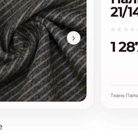
21/1
›
1 28
Ткань Пальт
е