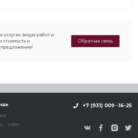
 услугах, видах работ и
Обратная связь
м стоимость и
 предложение!
ощь
+7 (931) 009 -16-25
пки
с - ответ