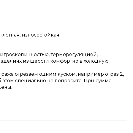
плотная, износостойкая.
 гигроскопичностью, терморегуляцией,
изделиях из шерсти комфортно в холодную
тража отрезаем одним куском, например отрез 2,
об этом специально не попросите. При сумме
цены.