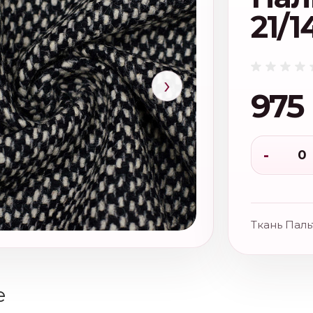
21/1
›
975
-
Ткань Паль
е