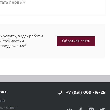
стать первым
 услугах, видах работ и
Обратная связь
м стоимость и
 предложение!
ощь
+7 (931) 009 -16-25
пки
с - ответ