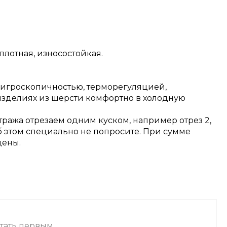
плотная, износостойкая.
 гигроскопичностью, терморегуляцией,
изделиях из шерсти комфортно в холодную
тража отрезаем одним куском, например отрез 2,
об этом специально не попросите. При сумме
цены.
стать первым