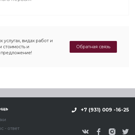
 услугах, видах работ и
Обратная связь
м стоимость и
 предложение!
ощь
+7 (931) 009 -16-25
пки
с - ответ