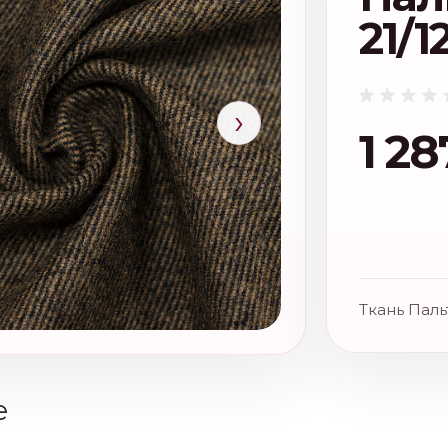
21/1
›
1 28
Ткань Паль
е