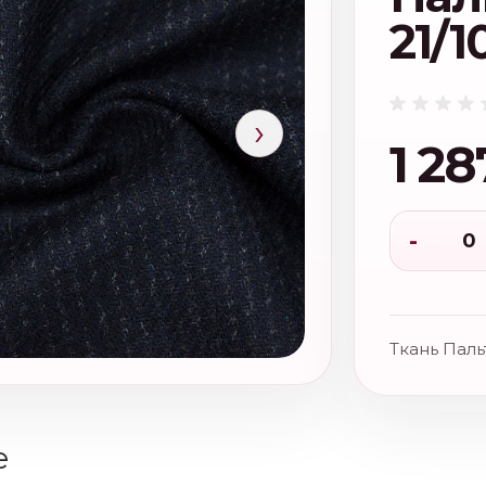
21/1
›
1 28
-
Ткань Паль
е