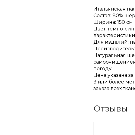
Итальянская пал
Состав: 80% ше
Ширина: 150 см
Цвет: темно-си
Характеристики:
Для изделий: п
Производитель:
Натуральная ше
самоочищением 
погоду.
Цена указана за
3 или более мет
заказа всех тка
Отзывы