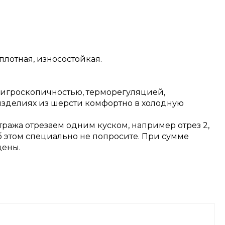
плотная, износостойкая.
 гигроскопичностью, терморегуляцией,
изделиях из шерсти комфортно в холодную
тража отрезаем одним куском, например отрез 2,
об этом специально не попросите. При сумме
цены.