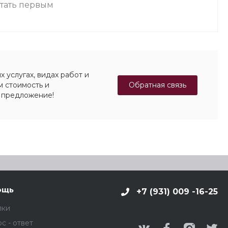
стать первым
 услугах, видах работ и
Обратная связь
м стоимость и
 предложение!
ощь
+7 (931) 009 -16-25
пки
с - ответ