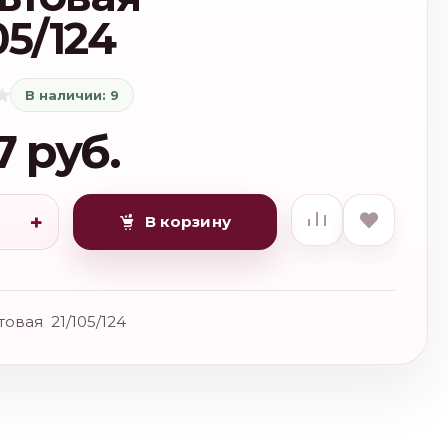
05/124
В наличии: 9
7 руб.
+
В корзину
товая 21/105/124