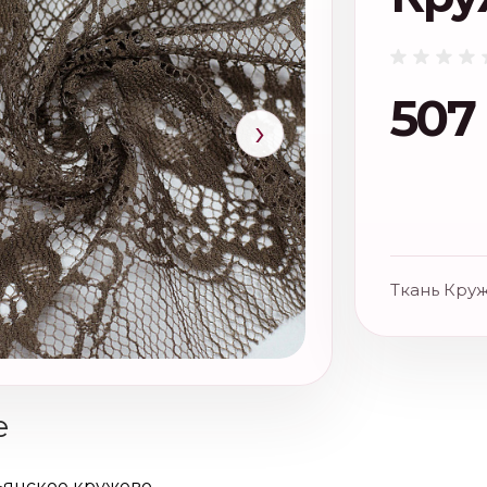
507
›
Ткань Круж
е
ьянское кружево