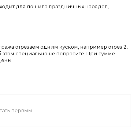
дходит для пошива праздничных нарядов,
тража отрезаем одним куском, например отрез 2,
об этом специально не попросите. При сумме
цены.
стать первым