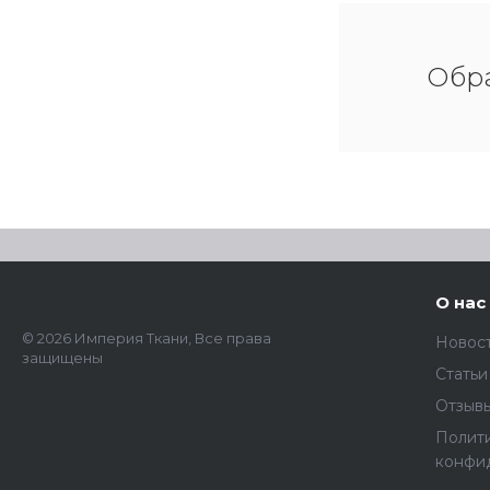
Обра
О нас
© 2026 Империя Ткани, Все права
Новос
защищены
Статьи
Отзыв
Полит
конфи