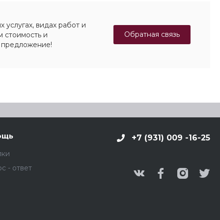
 услугах, видах работ и
Обратная связь
м стоимость и
 предложение!
ощь
+7 (931) 009 -16-25
пки
с - ответ