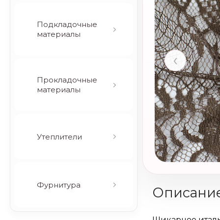
Подкладочные
материалы
‹
Прокладочные
материалы
Утеплители
Фурнитура
Описани
Шикарное итал