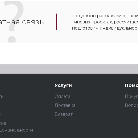
Подробно расскажем о наших
тная связь
типовых проектах, рассчитае
подготовим индивидуальное
Услуги
Пом
ти
Оплата
Поку
Доставка
Вопро
ы
Возврат
ика
денциальности