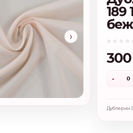
189 
беж
›
300
-
Дублерин 